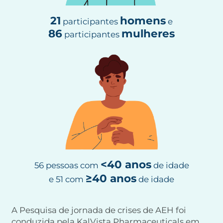
21
homens
participantes
e
86
mulheres
participantes
<40 anos
56 pessoas com
de
idade
≥40 anos
e 51 com
de idade
A Pesquisa de jornada de crises de AEH foi
conduzida pela KalVista Pharmaceuticals em