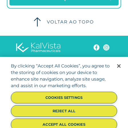
VOLTAR AO TOPO
Perguntas frequentes
By clicking “Accept All Cookies”, you agree to
Termos e condições
the storing of cookies on your device to
enhance site navigation, analyze site usage,
Privacidade
and assist in our marketing efforts.
Mapa do site
COOKIES SETTINGS
Política de cookies
Fale conosco
REJECT ALL
©2025 KalVista Pharmaceuticals, Inc. All rights reserved.
MED-GL-NP-2400116v3 03/25
ACCEPT ALL COOKIES