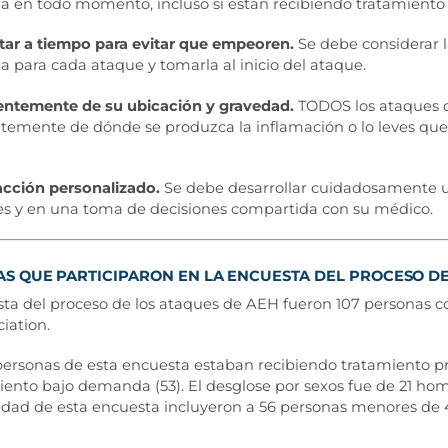
en todo momento, incluso si están recibiendo tratamiento p
tar a tiempo para evitar que empeoren.
Se debe considerar l
para cada ataque y tomarla al inicio del ataque.
ientemente de su ubicación y gravedad.
TODOS los ataques d
temente de dónde se produzca la inflamación o lo leves qu
acción personalizado.
Se debe desarrollar cuidadosamente u
s y en una toma de decisiones compartida con su médico.
AS QUE PARTICIPARON EN LA ENCUESTA DEL PROCESO DE
esta del proceso de los ataques de AEH fueron 107 personas 
iation.
personas de esta encuesta estaban recibiendo tratamiento prof
ento bajo demanda (53). El desglose por sexos fue de 21 ho
edad de esta encuesta incluyeron a 56 personas menores de 